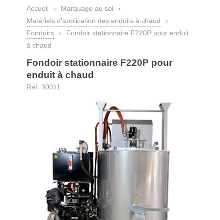
Accueil
›
Marquage au sol
›
Matériels d'application des enduits à chaud
›
Fondoirs
›
Fondoir stationnaire F220P pour enduit
à chaud
Fondoir stationnaire F220P pour
enduit à chaud
Réf. 30011