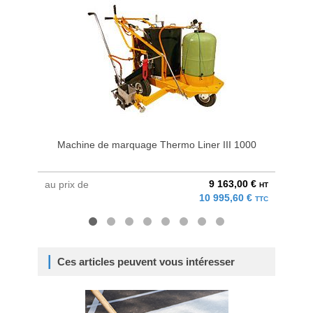
Machine de marquage Thermo Liner III 1000
Mac
9 163,00 €
au prix de
au pri
HT
10 995,60 €
TTC
Ces articles peuvent vous intéresser