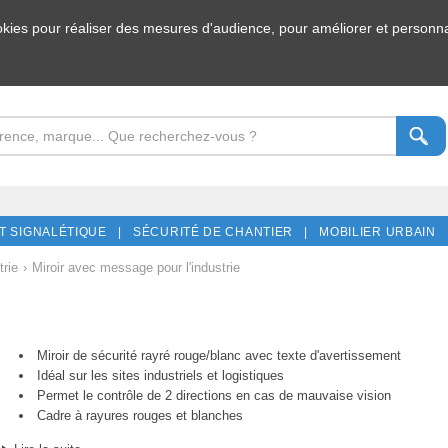
ookies pour réaliser des mesures d'audience, pour améliorer et personnal
T SIGNALÉTIQUE |
SÉCURITÉ DE CHANTIER |
MOBILIER URBAIN 
trie
›
Miroir avec message pour l'industrie
Miroir de sécurité rayré rouge/blanc avec texte d'avertissement
Idéal sur les sites industriels et logistiques
Permet le contrôle de 2 directions en cas de mauvaise vision
Cadre à rayures rouges et blanches