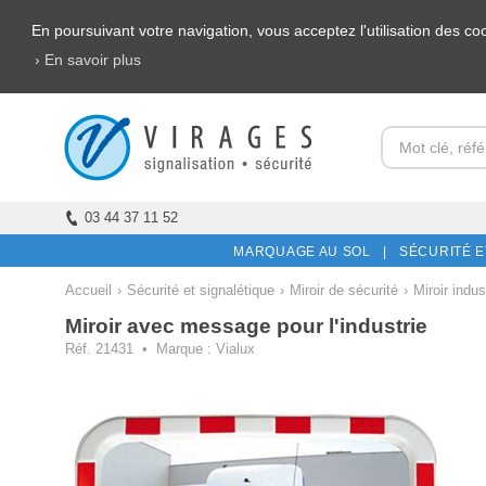
En poursuivant votre navigation, vous acceptez l'utilisation des c
› En savoir plus
03 44 37 11 52
MARQUAGE AU SOL |
SÉCURITÉ E
Accueil
›
Sécurité et signalétique
›
Miroir de sécurité
›
Miroir indus
Miroir avec message pour l'industrie
Réf. 21431 • Marque :
Vialux