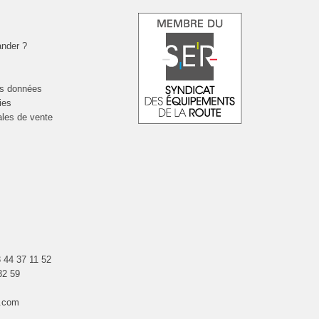
nder ?
es données
ies
ales de vente
 44 37 11 52
32 59
.com