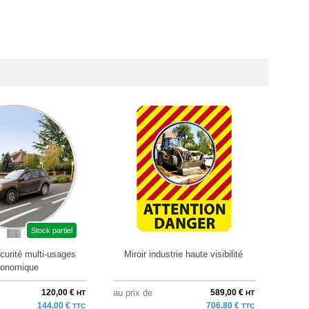
Stock partiel
écurité multi-usages
Miroir industrie haute visibilité
Miroir
onomique
120,00 €
au prix de
589,00 €
à parti
HT
HT
144,00 €
706,80 €
TTC
TTC