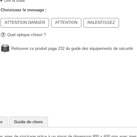
Lire la suite
Choisissez le message :
ATTENTION DANGER
ATTENTION
RALENTISSEZ
Quel optique choisir ?
Retrouver ce produit page 232 du guide des équipements de sécurité
es
Guide de choix
 et des aires de stockage grâce à un miroir de dimension 800 x 600 mm avec me