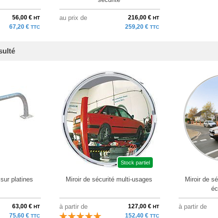
56,00 €
au prix de
216,00 €
HT
HT
67,20 €
259,20 €
TTC
TTC
sulté
Stock partiel
sur platines
Miroir de sécurité multi-usages
Miroir de s
éc
63,00 €
à partir de
127,00 €
à partir de
HT
HT
75,60 €
152,40 €
TTC
TTC