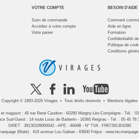
VOTRE COMPTE
BESOIN D'AIDE
Suivi de commande
Comment comma
Accédez à votre compte
Aide en ligne
Votre panier
Formation
Confidentialité d
Politique de cook
Conditions génér
Copyright © 1993-2026 Virages • Tous droits réservés •
Mentions légales
l et magasin : 45 rue René Caudron - 60280 Margny-Lès-Compiègne - Tél. : 03
ce Sud-Ouest : 14 route Louis de Barberin - 16360 Reignac - Tél. : 05 45 78 
SIRET : 39130109000042 - APE : 4669B - N° TVA : FR67391301090
arquage (filiale) : 419 avenue Lou Gabian - 83600 Fréjus -
www.tecmarquage