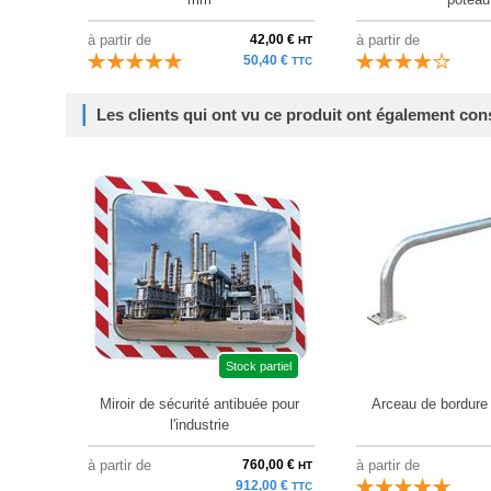
à partir de
42,00 €
à partir de
HT
50,40 €
TTC
Les clients qui ont vu ce produit ont également con
Stock partiel
Miroir de sécurité antibuée pour
Arceau de bordure 
l'industrie
à partir de
760,00 €
à partir de
HT
912,00 €
TTC