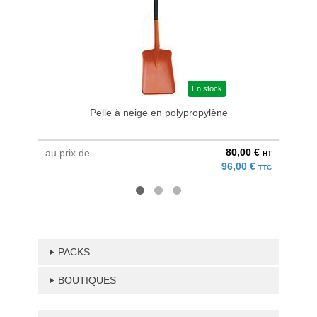
En stock
Pelle à neige en polypropylène
80,00 €
au prix de
à parti
HT
96,00 €
TTC
PACKS
BOUTIQUES