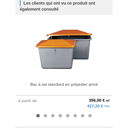
Les clients qui ont vu ce produit ont
également consulté
Bac à sel standard en polyester armé
356,00 €
à partir de
à parti
HT
427,20 €
TTC