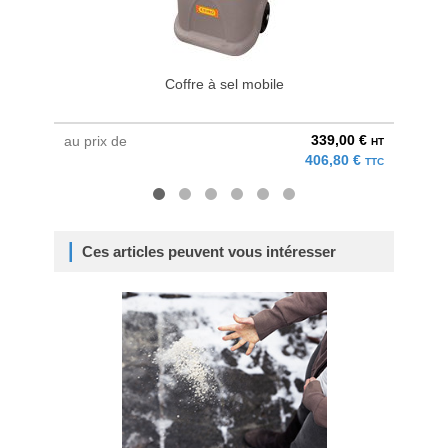
Coffre à sel mobile
339,00 €
au prix de
à parti
HT
406,80 €
TTC
Ces articles peuvent vous intéresser