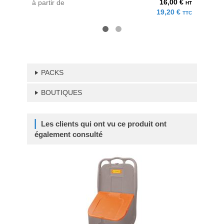
16,00 €
à partir de
au pri
HT
19,20 €
TTC
PACKS
BOUTIQUES
Les clients qui ont vu ce produit ont
également consulté