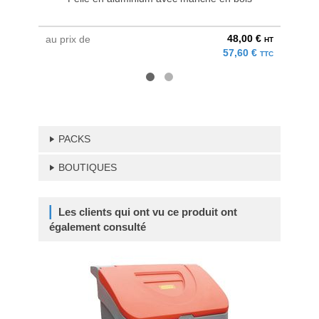
48,00 €
au prix de
à parti
HT
57,60 €
TTC
PACKS
BOUTIQUES
Les clients qui ont vu ce produit ont
également consulté