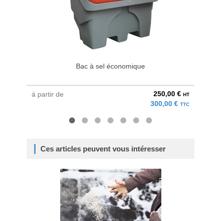
Bac à sel économique
250,00 €
à partir de
à parti
HT
300,00 €
TTC
Ces articles peuvent vous intéresser