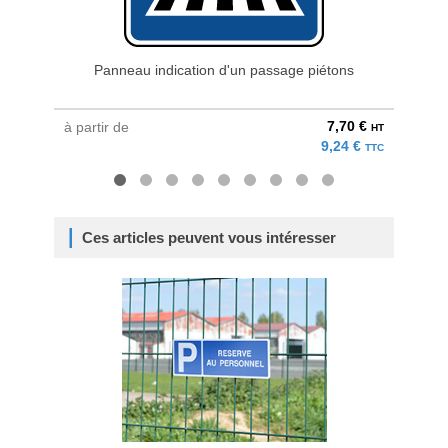
Panneau indication d'un passage piétons
Pannea
7,70 €
à partir de
à parti
HT
9,24 €
TTC
Ces articles peuvent vous intéresser