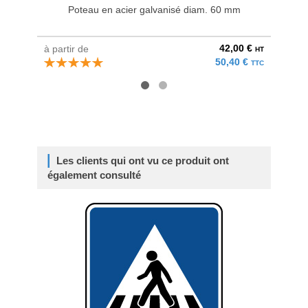
Poteau en acier galvanisé diam. 60 mm
Bri
42,00 €
à partir de
au pri
HT
50,40 €
TTC
Les clients qui ont vu ce produit ont
également consulté