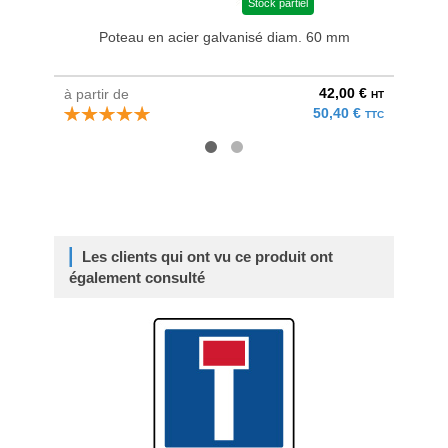
Stock partiel
Poteau en acier galvanisé diam. 60 mm
Bri
42,00 €
à partir de
au pri
HT
50,40 €
TTC
Les clients qui ont vu ce produit ont
également consulté