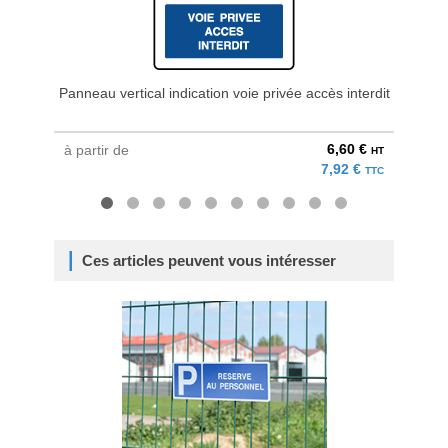
Panneau vertical indication voie privée accès interdit
6,60 €
à partir de
à parti
HT
7,92 €
TTC
Ces articles peuvent vous intéresser