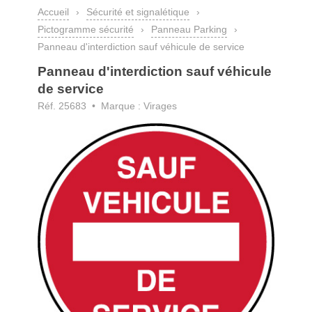
Accueil
›
Sécurité et signalétique
›
Pictogramme sécurité
›
Panneau Parking
›
Panneau d'interdiction sauf véhicule de service
Panneau d'interdiction sauf véhicule
de service
Réf. 25683 • Marque : Virages