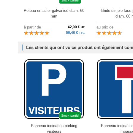
Stock partiel
Poteau en acier galvanisé diam. 60
Bride simple face 
mm
diam. 60
à partir de
42,00 €
au prix de
HT
50,40 €
TTC
Les clients qui ont vu ce produit ont également con
Stock partiel
Panneau indication parking
Panneau indication
visiteurs
impass