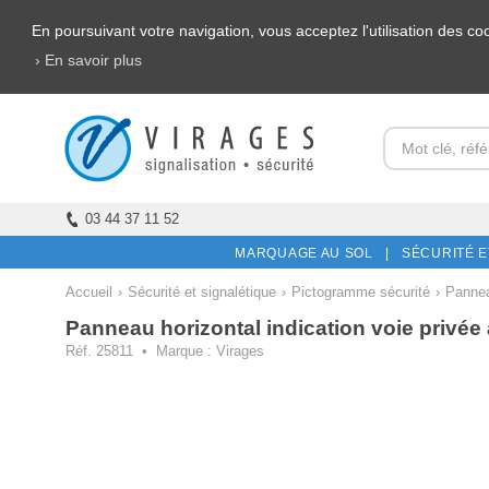
En poursuivant votre navigation, vous acceptez l'utilisation des c
› En savoir plus
03 44 37 11 52
MARQUAGE AU SOL |
SÉCURITÉ E
Accueil
›
Sécurité et signalétique
›
Pictogramme sécurité
›
Pannea
Panneau horizontal indication voie privée 
Réf. 25811 • Marque : Virages