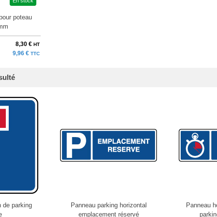
En stock
pour poteau
 mm
8,30 €
HT
9,96 €
TTC
sulté
 de parking
Panneau parking horizontal
Panneau ho
e
emplacement réservé
parkin