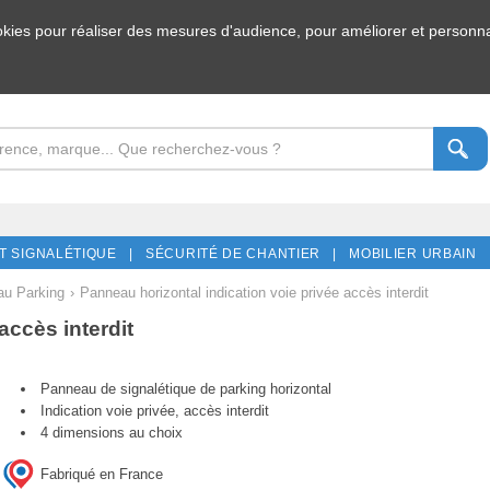
ookies pour réaliser des mesures d'audience, pour améliorer et personnal
T SIGNALÉTIQUE |
SÉCURITÉ DE CHANTIER |
MOBILIER URBAIN 
u Parking
›
Panneau horizontal indication voie privée accès interdit
accès interdit
Panneau de signalétique de parking horizontal
Indication voie privée, accès interdit
4 dimensions au choix
Fabriqué en France