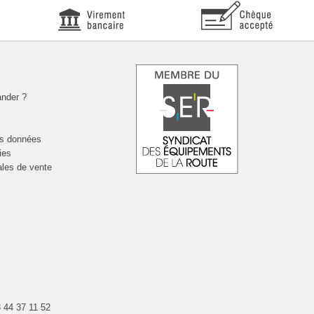
nder ?
es données
ies
ales de vente
 44 37 11 52