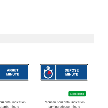
Stock partiel
rizontal indication
Panneau horizontal indication
Pann
g arrêt minute
parking dépose minute
pa