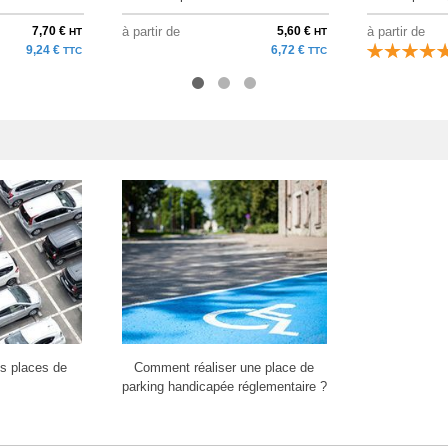
7,70 €
à partir de
5,60 €
à partir de
HT
HT
9,24 €
6,72 €
TTC
TTC
s places de
Comment réaliser une place de
parking handicapée réglementaire ?