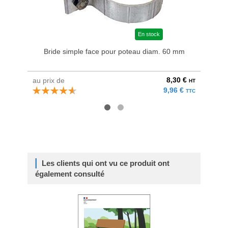
En stock
Bride simple face pour poteau diam. 60 mm
P
8,30 €
au prix de
à parti
HT
9,96 €
TTC
Les clients qui ont vu ce produit ont
également consulté