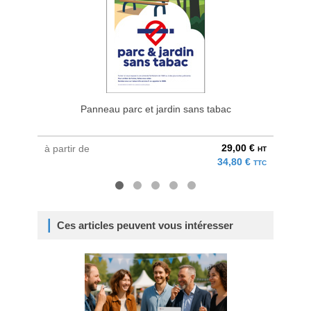
Panneau parc et jardin sans tabac
29,00 €
à partir de
à parti
HT
34,80 €
TTC
Ces articles peuvent vous intéresser