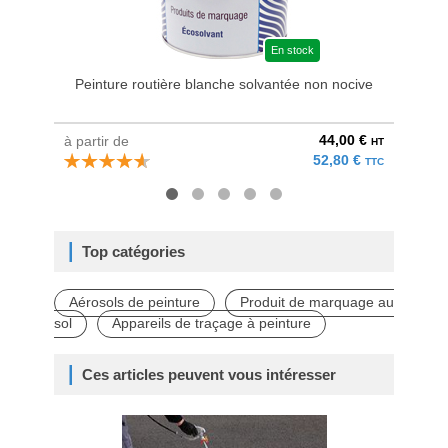
En stock
Peinture routière blanche solvantée non nocive
Pein
44,00 €
à partir de
à parti
HT
52,80 €
TTC
Top catégories
Aérosols de peinture
Produit de marquage au
sol
Appareils de traçage à peinture
Ces articles peuvent vous intéresser