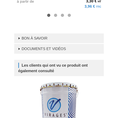
3,30 €
à partir de
à parti
HT
3,96 €
TTC
BON À SAVOIR
DOCUMENTS ET VIDÉOS
Les clients qui ont vu ce produit ont
également consulté