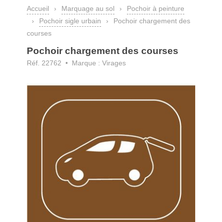
Accueil
›
Marquage au sol
›
Pochoir à peinture
›
Pochoir sigle urbain
›
Pochoir chargement des
courses
Pochoir chargement des courses
Réf. 22762 • Marque : Virages