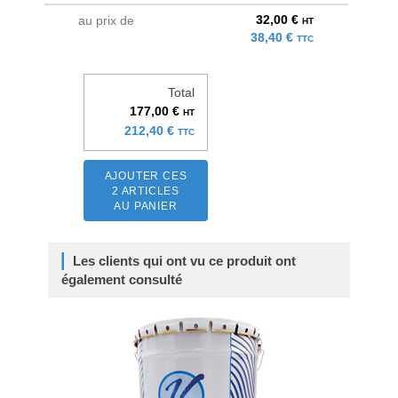
32,00 €
au prix de
HT
38,40 €
TTC
Total
177,00 €
HT
212,40 €
TTC
AJOUTER CES
2 ARTICLES
AU PANIER
Les clients qui ont vu ce produit ont
également consulté