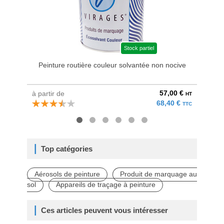
Stock partiel
Peinture routière couleur solvantée non nocive
57,00 €
à partir de
à parti
HT
68,40 €
TTC
Top catégories
Aérosols de peinture
Produit de marquage au
sol
Appareils de traçage à peinture
Ces articles peuvent vous intéresser