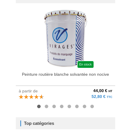
En stock
Peinture routière blanche solvantée non nocive
44,00 €
à partir de
à parti
HT
52,80 €
TTC
Top catégories