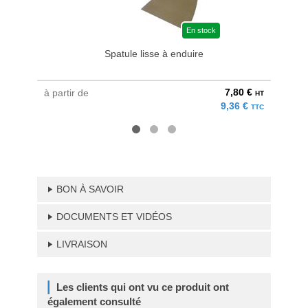
En stock
Spatule lisse à enduire
Graiss
7,80 €
à partir de
au pri
HT
9,36 €
TTC
BON À SAVOIR
DOCUMENTS ET VIDÉOS
LIVRAISON
Les clients qui ont vu ce produit ont
également consulté