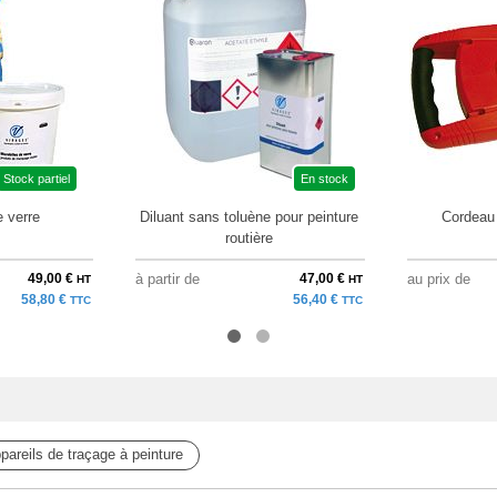
Stock partiel
En stock
e verre
Diluant sans toluène pour peinture
Cordeau 
routière
49,00 €
à partir de
47,00 €
au prix de
HT
HT
58,80 €
56,40 €
TTC
TTC
pareils de traçage à peinture