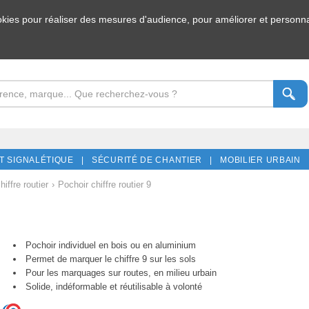
ookies pour réaliser des mesures d'audience, pour améliorer et personnal
T SIGNALÉTIQUE |
SÉCURITÉ DE CHANTIER |
MOBILIER URBAIN 
hiffre routier
›
Pochoir chiffre routier 9
Pochoir individuel en bois ou en aluminium
Permet de marquer le chiffre 9 sur les sols
Pour les marquages sur routes, en milieu urbain
Solide, indéformable et réutilisable à volonté