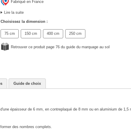
Fabriqué en France
Lire la suite
Choisissez la dimension :
75 cm
150 cm
400 cm
250 cm
Retrouver ce produit page 76 du guide du marquage au sol
es
Guide de choix
ois d'une épaisseur de 6 mm, en contreplaqué de 8 mm ou en aluminium de 1,5
ur former des nombres complets.