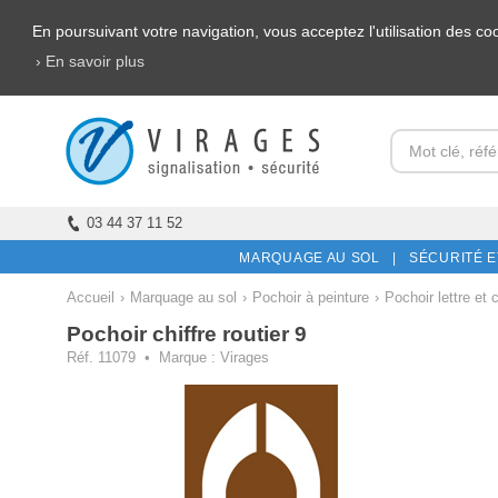
En poursuivant votre navigation, vous acceptez l'utilisation des c
› En savoir plus
03 44 37 11 52
MARQUAGE AU SOL |
SÉCURITÉ E
Accueil
›
Marquage au sol
›
Pochoir à peinture
›
Pochoir lettre et c
Pochoir chiffre routier 9
Réf. 11079 • Marque : Virages