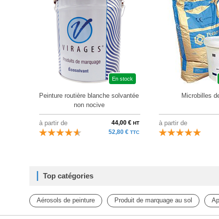
En stock
Peinture routière blanche solvantée
Microbilles d
non nocive
à partir de
44,00 €
à partir de
HT
52,80 €
TTC
Top catégories
Aérosols de peinture
Produit de marquage au sol
Ap