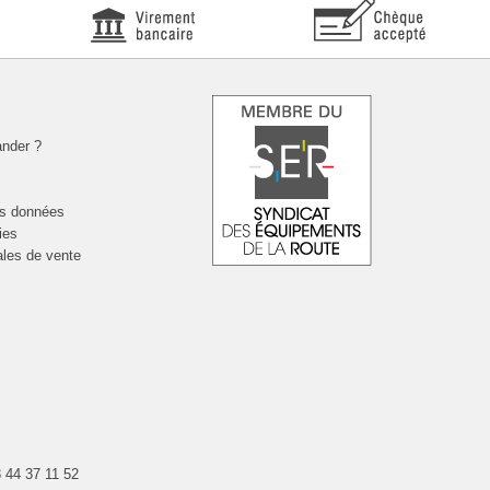
nder ?
es données
ies
ales de vente
 44 37 11 52