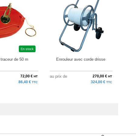
En stock
traceur de 50 m
Enrouleur avec corde drisse
Cône
72,00 €
au prix de
270,00 €
à parti
HT
HT
86,40 €
324,00 €
TTC
TTC