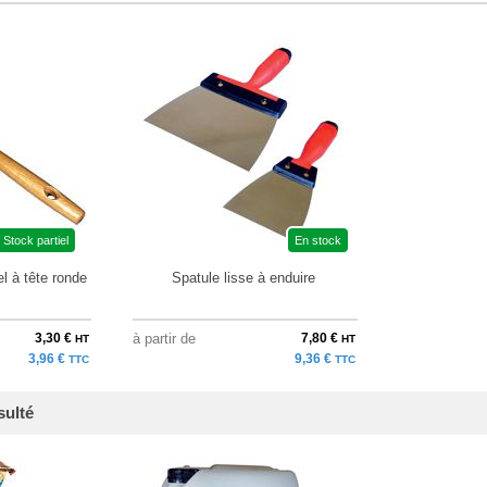
Stock partiel
En stock
l à tête ronde
Spatule lisse à enduire
3,30 €
à partir de
7,80 €
HT
HT
3,96 €
9,36 €
TTC
TTC
sulté