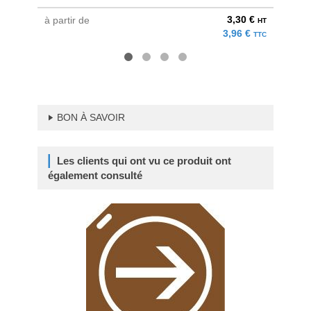
3,30 €
à partir de
à parti
HT
3,96 €
TTC
BON À SAVOIR
Les clients qui ont vu ce produit ont
également consulté