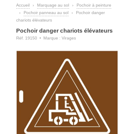
Accueil
›
Marquage au sol
›
Pochoir à peinture
›
Pochoir panneau au sol
›
Pochoir danger
chariots élévateurs
Pochoir danger chariots élévateurs
Réf. 19150 • Marque : Virages