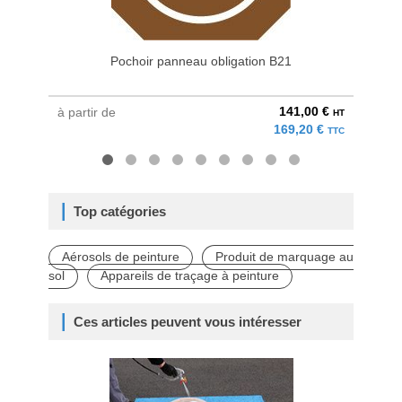
Pochoir panneau obligation B21
141,00 €
à partir de
à parti
HT
169,20 €
TTC
Top catégories
Aérosols de peinture
Produit de marquage au
sol
Appareils de traçage à peinture
Ces articles peuvent vous intéresser