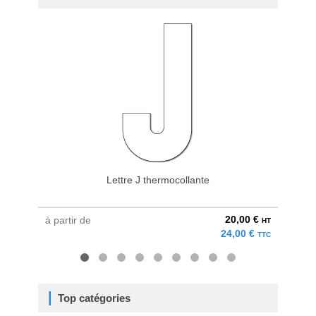
Lettre J thermocollante
20,00 €
à partir de
à parti
HT
24,00 €
TTC
Top catégories