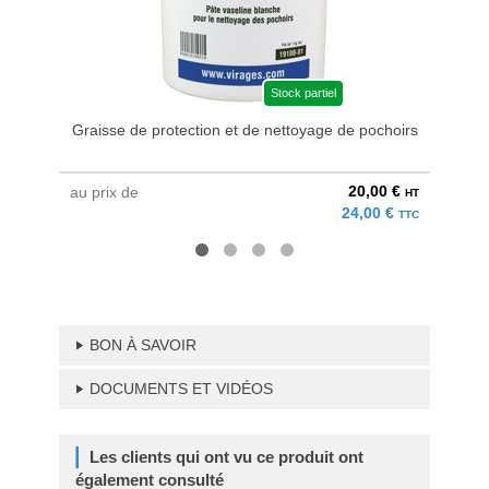
Stock partiel
Graisse de protection et de nettoyage de pochoirs
20,00 €
au prix de
à parti
HT
24,00 €
TTC
BON À SAVOIR
DOCUMENTS ET VIDÉOS
Les clients qui ont vu ce produit ont
également consulté