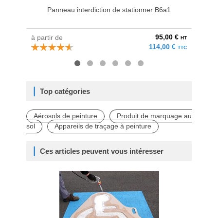
Panneau interdiction de stationner B6a1
Peint
95,00 €
à partir de
à parti
HT
114,00 €
TTC
Top catégories
Aérosols de peinture
Produit de marquage au
sol
Appareils de traçage à peinture
Ces articles peuvent vous intéresser