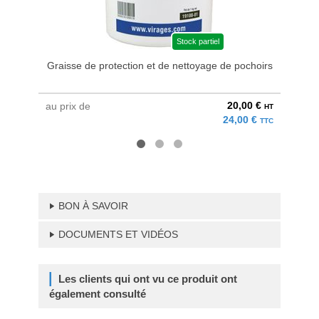
Stock partiel
Graisse de protection et de nettoyage de pochoirs
20,00 €
au prix de
à parti
HT
24,00 €
TTC
BON À SAVOIR
DOCUMENTS ET VIDÉOS
Les clients qui ont vu ce produit ont
également consulté