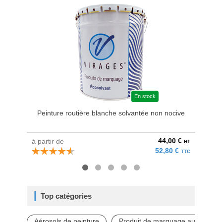
En stock
Peinture routière blanche solvantée non nocive
44,00 €
à partir de
à parti
HT
52,80 €
TTC
Top catégories
Aérosols de peinture
Produit de marquage au