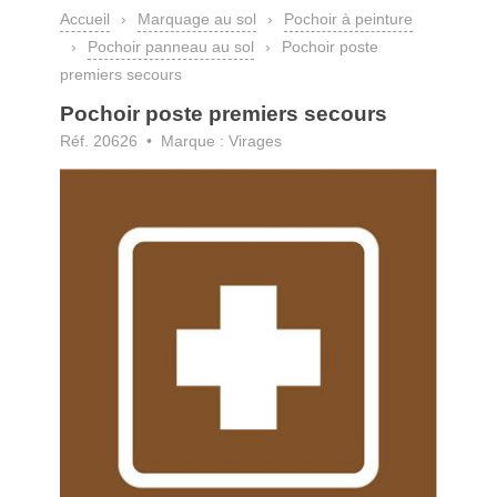
Accueil
›
Marquage au sol
›
Pochoir à peinture
›
Pochoir panneau au sol
›
Pochoir poste
premiers secours
Pochoir poste premiers secours
Réf. 20626 • Marque : Virages