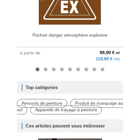
Pochoir danger atmosphère explosive
Pochoi
99,00 €
à partir de
à parti
HT
118,80 €
TTC
Top catégories
Aérosols de peinture
Produit de marquage au
sol
Appareils de traçage à peinture
Ces articles peuvent vous intéresser