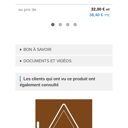
32,00 €
au prix de
à parti
HT
38,40 €
TTC
BON À SAVOIR
DOCUMENTS ET VIDÉOS
Les clients qui ont vu ce produit ont
également consulté