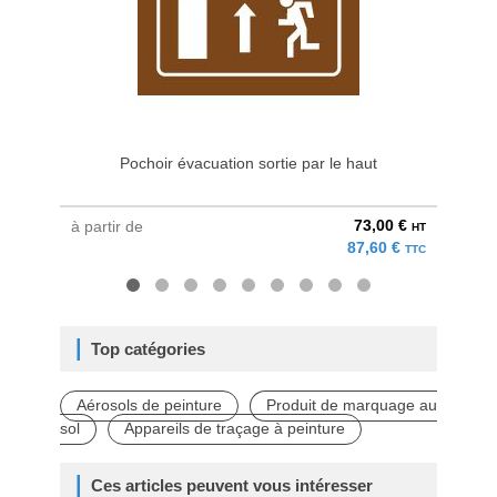
Pochoir évacuation sortie par le haut
73,00 €
à partir de
à parti
HT
87,60 €
TTC
Top catégories
Aérosols de peinture
Produit de marquage au
sol
Appareils de traçage à peinture
Ces articles peuvent vous intéresser