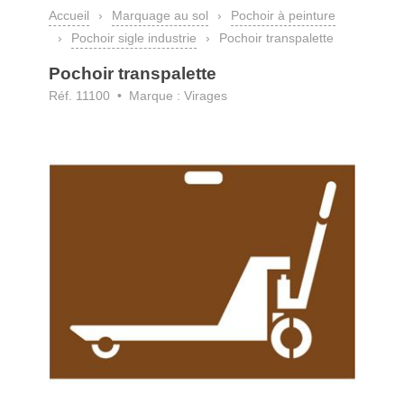
Accueil
›
Marquage au sol
›
Pochoir à peinture
›
Pochoir sigle industrie
›
Pochoir transpalette
Pochoir transpalette
Réf. 11100 • Marque : Virages