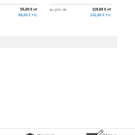
55,00 €
au prix de
119,00 €
au pri
HT
HT
66,00 €
142,80 €
TTC
TTC