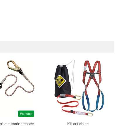
En stock
rbeur corde tressée
Kit antichute
Ki