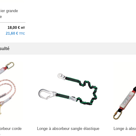
ier grande
e
18,00 €
HT
21,60 €
TTC
sulté
orbeur corde
Longe à absorbeur sangle élastique
Longe à abso
e