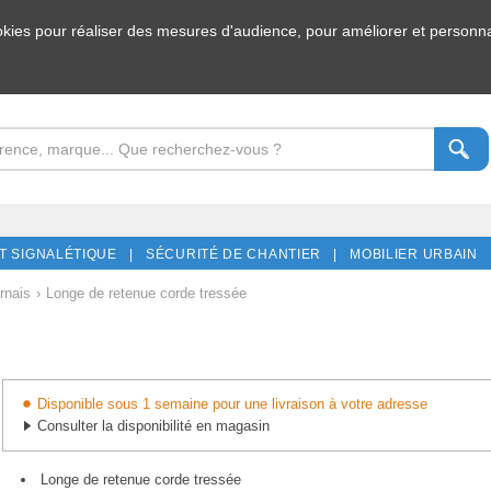
ookies pour réaliser des mesures d'audience, pour améliorer et personnal
T SIGNALÉTIQUE |
SÉCURITÉ DE CHANTIER |
MOBILIER URBAIN 
rnais
›
Longe de retenue corde tressée
Disponible sous 1 semaine pour une livraison à votre adresse
Consulter la disponibilité en magasin
Longe de retenue corde tressée