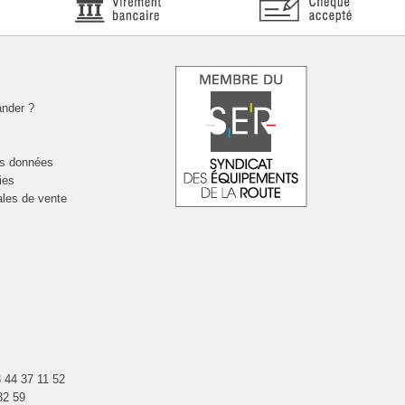
nder ?
es données
ies
ales de vente
 44 37 11 52
32 59