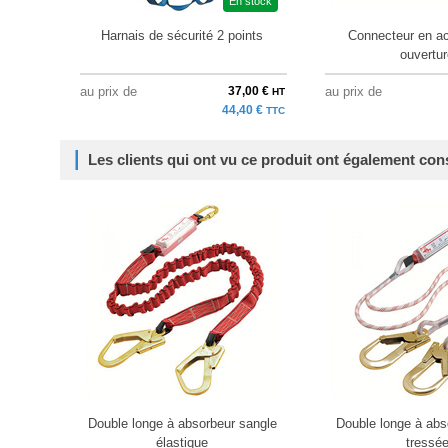
En stock
Harnais de sécurité 2 points
Connecteur en ac
ouvertur
au prix de
37,00 €
au prix de
HT
44,40 €
TTC
Les clients qui ont vu ce produit ont également con
Double longe à absorbeur sangle
Double longe à abs
élastique
tressé