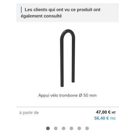
Les clients qui ont vu ce produit ont
également consulté
Appui vélo trombone Ø 50 mm
47,00 €
à partir de
au pri
HT
56,40 €
TTC