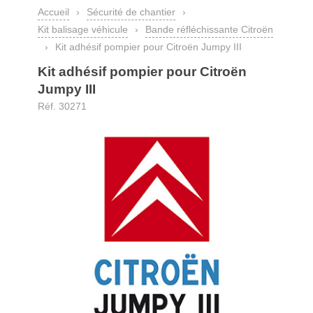
Accueil
›
Sécurité de chantier
›
Kit balisage véhicule
›
Bande réfléchissante Citroën
›
Kit adhésif pompier pour Citroën Jumpy III
Kit adhésif pompier pour Citroën
Jumpy III
Réf. 30271