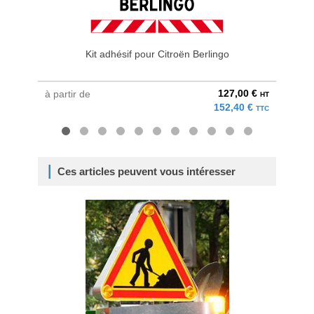
Kit adhésif pour Citroën Berlingo
127,00 €
à partir de
à parti
HT
152,40 €
TTC
Ces articles peuvent vous intéresser