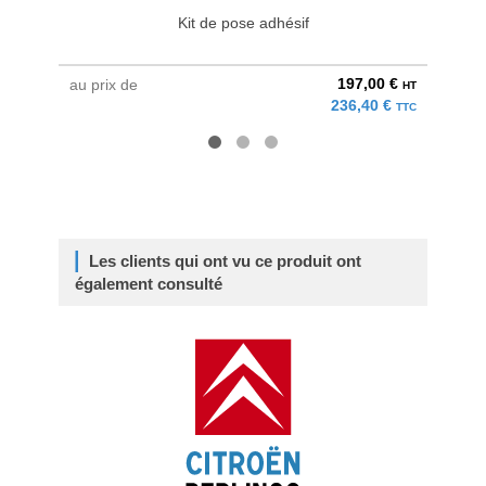
Kit de pose adhésif
197,00 €
au prix de
au pri
HT
236,40 €
TTC
Les clients qui ont vu ce produit ont
également consulté