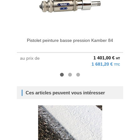
Pistolet peinture basse pression Kamber 84
Pist
1 401,00 €
au prix de
au pri
HT
1 681,20 €
TTC
Ces articles peuvent vous intéresser