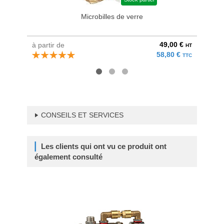
Microbilles de verre
49,00 €
à partir de
à parti
HT
58,80 €
TTC
CONSEILS ET SERVICES
Les clients qui ont vu ce produit ont
également consulté