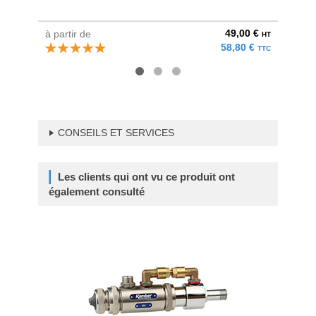
49,00 €
à partir de
à parti
HT
58,80 €
TTC
CONSEILS ET SERVICES
Les clients qui ont vu ce produit ont
également consulté