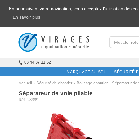
En poursuivant votre navigation, vous acceptez l'utilisation des c
› En savoir plus
03 44 37 11 52
MARQUAGE AU SOL |
SÉCURITÉ E
Accueil
›
Sécurité de chantier
›
Balisage chantier
›
Séparateur de 
Séparateur de voie pliable
Réf. 28369