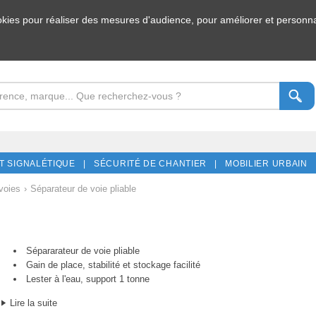
ookies pour réaliser des mesures d'audience, pour améliorer et personnal
T SIGNALÉTIQUE |
SÉCURITÉ DE CHANTIER |
MOBILIER URBAIN 
voies
›
Séparateur de voie pliable
Sépararateur de voie pliable
Gain de place, stabilité et stockage facilité
Lester à l'eau, support 1 tonne
Lire la suite