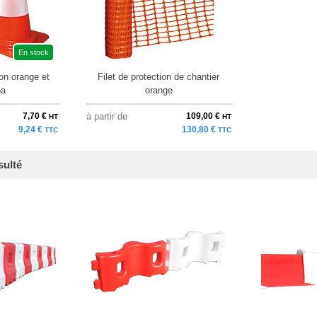
En stock
on orange et
Filet de protection de chantier
5a
orange
7,70 €
à partir de
109,00 €
HT
HT
9,24 €
130,80 €
TTC
TTC
sulté