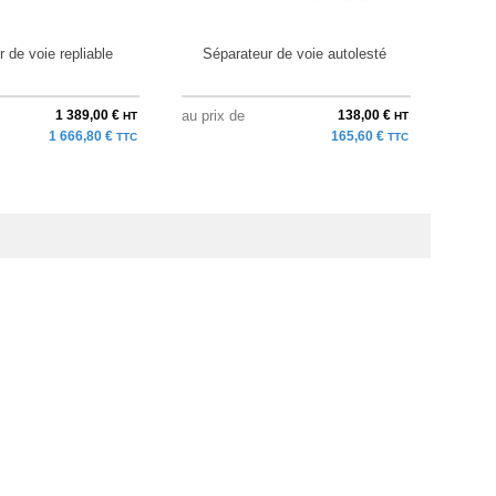
 de voie repliable
Séparateur de voie autolesté
Bar
1 389,00 €
au prix de
138,00 €
au pri
HT
HT
1 666,80 €
165,60 €
TTC
TTC