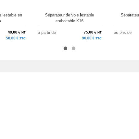
 lestable en
Séparateur de voie lestable
Séparateur
m
emboitable K16
49,00 €
à partir de
75,00 €
au prix de
HT
HT
58,80 €
90,00 €
TTC
TTC