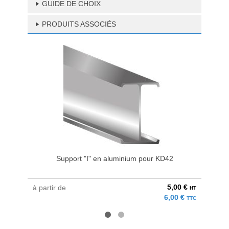
GUIDE DE CHOIX
PRODUITS ASSOCIÉS
Support "I" en aluminium pour KD42
5,00 €
à partir de
au pri
HT
6,00 €
TTC