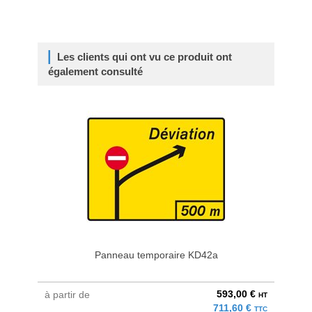
Les clients qui ont vu ce produit ont
également consulté
Panneau temporaire KD42a
593,00 €
à partir de
à parti
HT
711,60 €
TTC