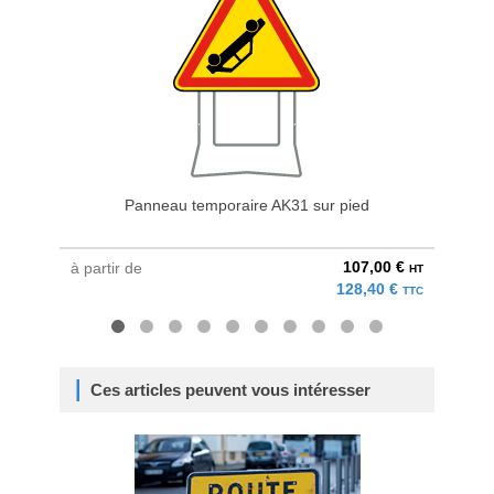
Panneau temporaire AK31 sur pied
107,00 €
à partir de
à parti
HT
128,40 €
TTC
Ces articles peuvent vous intéresser