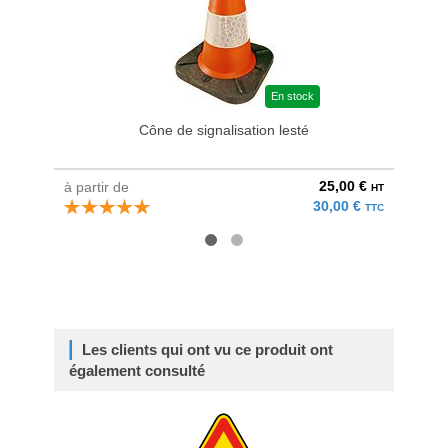
En stock
Cône de signalisation lesté
Cô
25,00 €
à partir de
à parti
HT
30,00 €
TTC
Les clients qui ont vu ce produit ont
également consulté