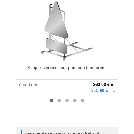
Support vertical pour panneau temporaire
263,00 €
à partir de
à parti
HT
315,60 €
TTC
Les clients qui ont vu ce produit ont