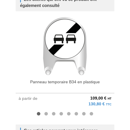
également consulté
Panneau temporaire B34 en plastique
109,00 €
à partir de
à parti
HT
130,80 €
TTC