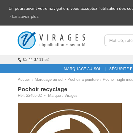
En poursuivant votre navigation, vous acceptez l'utilisation des c
› En savoir plus
03 44 37 11 52
MARQUAGE AU SOL |
SÉCURITÉ E
Accueil
›
Marquage au sol
›
Pochoir à peinture
›
Pochoir sigle indu
Pochoir recyclage
Réf. 22485-02
• Marque : Virages