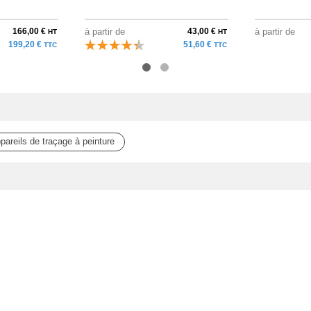
166,00 €
à partir de
43,00 €
à partir de
HT
HT
199,20 €
51,60 €
TTC
TTC
pareils de traçage à peinture