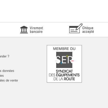
nder ?
es données
ies
ales de vente