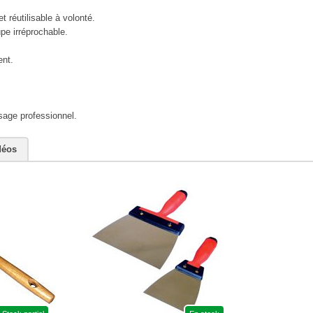
 réutilisable à volonté.
e irréprochable.
ent.
sage professionnel.
déos