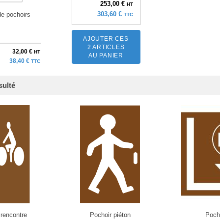
253,00 €
HT
303,60 €
de pochoirs
TTC
AJOUTER CES
2 ARTICLES
32,00 €
HT
AU PANIER
38,40 €
TTC
sulté
 rencontre
Pochoir piéton
Pocho