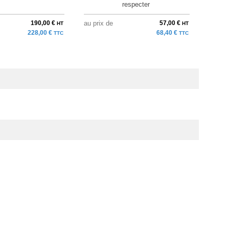
respecter
190,00 €
au prix de
57,00 €
à parti
HT
HT
228,00 €
68,40 €
TTC
TTC