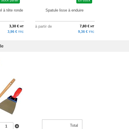
Stock partiel
En stock
l à tête ronde
Spatule lisse à enduire
3,30 €
à partir de
7,80 €
HT
HT
3,96 €
9,36 €
TTC
TTC
le
Total