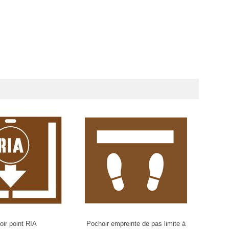
ir point RIA
Pochoir empreinte de pas limite à
Po