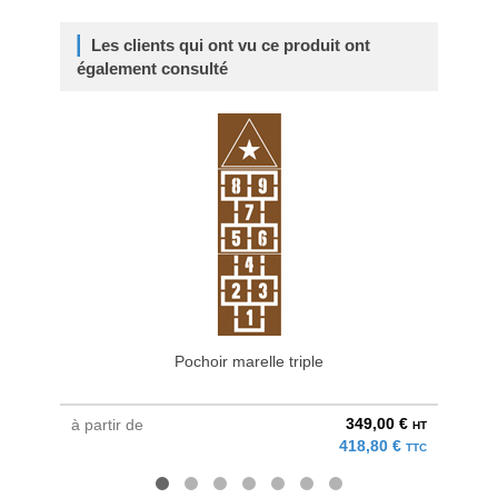
Les clients qui ont vu ce produit ont
également consulté
Pochoir marelle triple
349,00 €
à partir de
à parti
HT
418,80 €
TTC