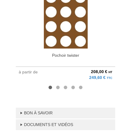
Pochoir twister
208,00 €
à partir de
à parti
HT
249,60 €
TTC
BON À SAVOIR
DOCUMENTS ET VIDÉOS