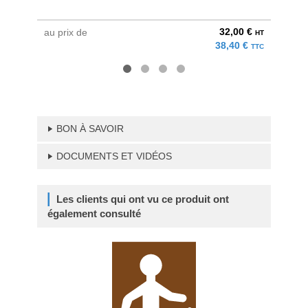
32,00 €
au prix de
à parti
HT
38,40 €
TTC
BON À SAVOIR
DOCUMENTS ET VIDÉOS
Les clients qui ont vu ce produit ont
également consulté