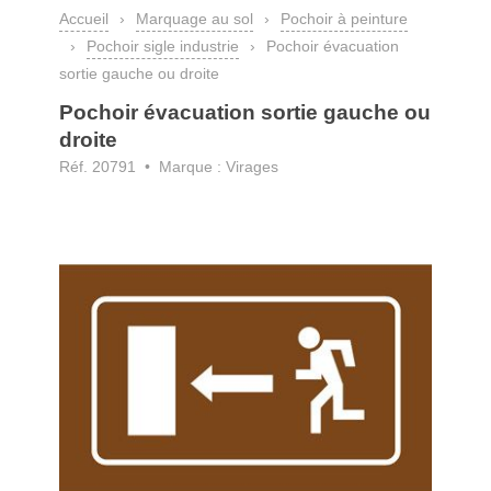
Accueil
›
Marquage au sol
›
Pochoir à peinture
›
Pochoir sigle industrie
›
Pochoir évacuation
sortie gauche ou droite
Pochoir évacuation sortie gauche ou
droite
Réf. 20791 • Marque : Virages