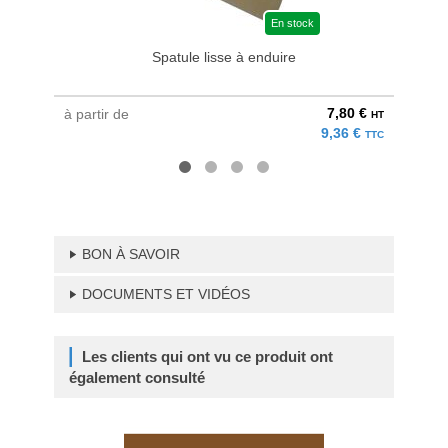
En stock
Spatule lisse à enduire
Graiss
7,80 €
à partir de
au pri
HT
9,36 €
TTC
BON À SAVOIR
DOCUMENTS ET VIDÉOS
Les clients qui ont vu ce produit ont
également consulté