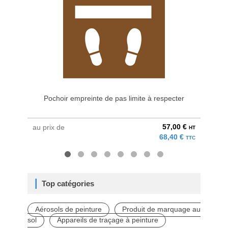
Pochoir empreinte de pas limite à respecter
57,00 €
au prix de
à parti
HT
68,40 €
TTC
Top catégories
Aérosols de peinture
Produit de marquage au
sol
Appareils de traçage à peinture