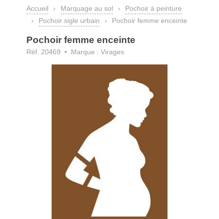
Accueil
›
Marquage au sol
›
Pochoir à peinture
›
Pochoir sigle urbain
›
Pochoir femme enceinte
Pochoir femme enceinte
Réf. 20469 • Marque : Virages