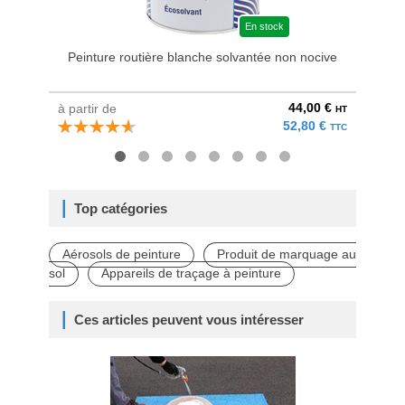
En stock
Peinture routière blanche solvantée non nocive
44,00 €
à partir de
à parti
HT
52,80 €
TTC
Top catégories
Aérosols de peinture
Produit de marquage au
sol
Appareils de traçage à peinture
Ces articles peuvent vous intéresser