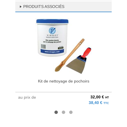
PRODUITS ASSOCIÉS
Kit de nettoyage de pochoirs
32,00 €
au prix de
à parti
HT
38,40 €
TTC