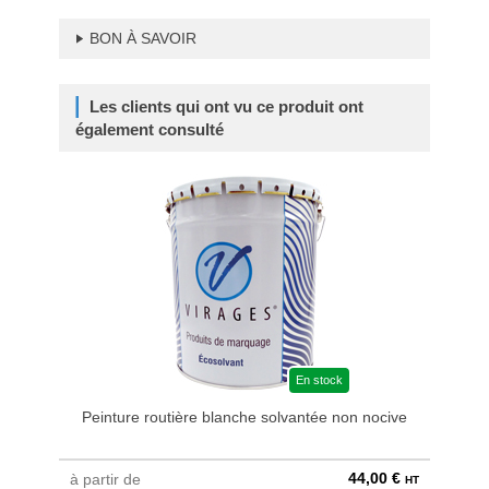
BON À SAVOIR
Les clients qui ont vu ce produit ont
également consulté
En stock
Peinture routière blanche solvantée non nocive
Pein
44,00 €
à partir de
à parti
HT