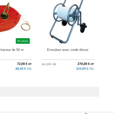
En stock
traceur de 50 m
Enrouleur avec corde drisse
Cône
72,00 €
au prix de
270,00 €
à parti
HT
HT
86,40 €
324,00 €
TTC
TTC