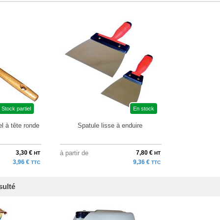
Stock partiel
En stock
l à tête ronde
Spatule lisse à enduire
3,30 €
à partir de
7,80 €
HT
HT
3,96 €
9,36 €
TTC
TTC
sulté