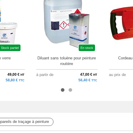
Stock partiel
En stock
e verre
Diluant sans toluène pour peinture
Cordeau 
routière
49,00 €
à partir de
47,00 €
au prix de
HT
HT
58,80 €
56,40 €
TTC
TTC
pareils de traçage à peinture