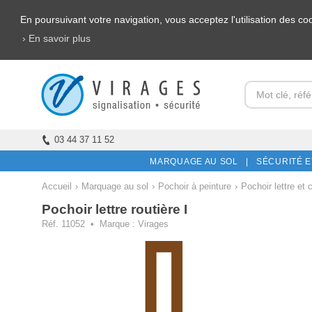
En poursuivant votre navigation, vous acceptez l'utilisation des c
› En savoir plus
03 44 37 11 52
MARQUAGE AU SOL |
SÉCURITÉ E
Accueil
›
Marquage au sol
›
Pochoir à peinture
›
Pochoir lettre et c
Pochoir lettre routière I
Réf. 11052 • Marque : Virages