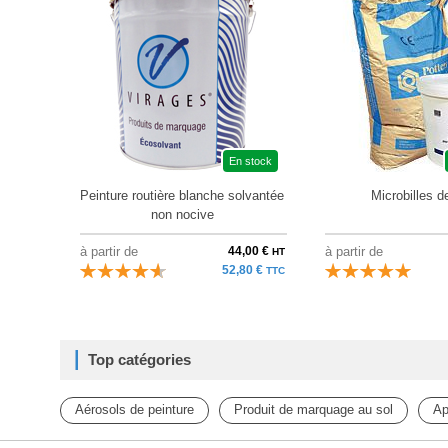
En stock
Peinture routière blanche solvantée
Microbilles d
non nocive
à partir de
44,00 €
à partir de
HT
52,80 €
TTC
Top catégories
Aérosols de peinture
Produit de marquage au sol
Ap