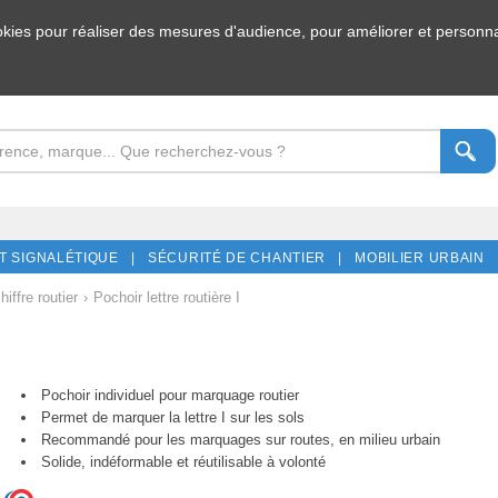
ookies pour réaliser des mesures d'audience, pour améliorer et personnal
T SIGNALÉTIQUE |
SÉCURITÉ DE CHANTIER |
MOBILIER URBAIN 
hiffre routier
›
Pochoir lettre routière I
Pochoir individuel pour marquage routier
Permet de marquer la lettre I sur les sols
Recommandé pour les marquages sur routes, en milieu urbain
Solide, indéformable et réutilisable à volonté