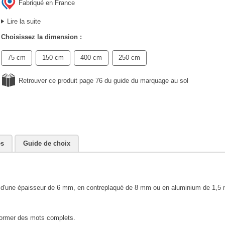
Fabriqué en France
Lire la suite
Choisissez la dimension :
75 cm
150 cm
400 cm
250 cm
Retrouver ce produit page 76 du guide du marquage au sol
es
Guide de choix
ois d'une épaisseur de 6 mm, en contreplaqué de 8 mm ou en aluminium de 1,5
 former des mots complets.