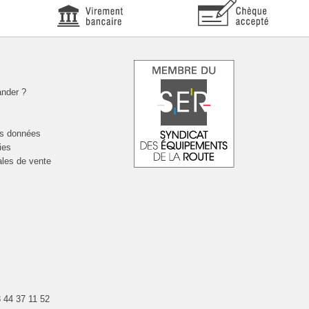
nder ?
es données
ies
ales de vente
 44 37 11 52