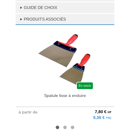
GUIDE DE CHOIX
PRODUITS ASSOCIÉS
En stock
Spatule lisse à enduire
Graiss
7,80 €
à partir de
au pri
HT
9,36 €
TTC