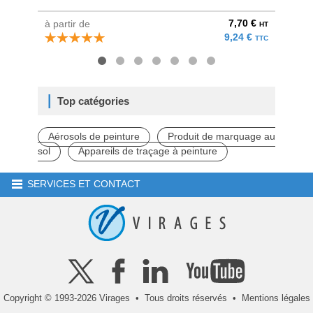
7,70 €
à partir de
à parti
HT
9,24 €
TTC
Top catégories
Aérosols de peinture
Produit de marquage au
sol
Appareils de traçage à peinture
SERVICES ET CONTACT
Copyright © 1993-2026 Virages • Tous droits réservés •
Mentions légales