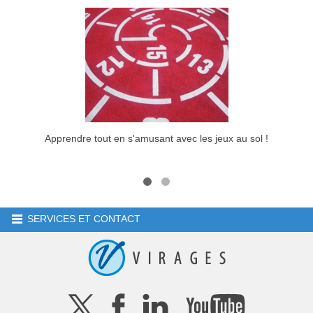
Apprendre tout en s'amusant avec les jeux au sol !
Virages
SERVICES ET CONTACT