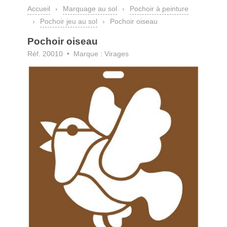
Accueil
›
Marquage au sol
›
Pochoir à peinture
›
Pochoir jeu au sol
›
Pochoir oiseau
Pochoir oiseau
Réf. 20010 • Marque : Virages