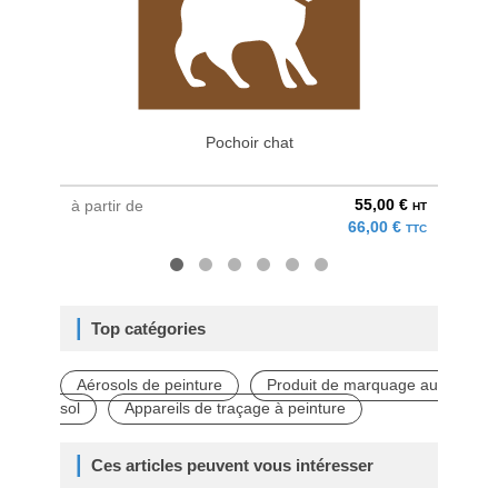
Pochoir chat
Pein
55,00 €
à partir de
à parti
HT
66,00 €
TTC
Top catégories
Aérosols de peinture
Produit de marquage au
sol
Appareils de traçage à peinture
Ces articles peuvent vous intéresser