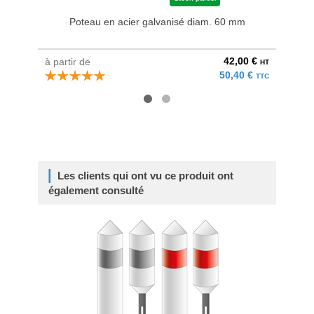
Poteau en acier galvanisé diam. 60 mm
42,00 €
à partir de
à parti
HT
50,40 €
TTC
Les clients qui ont vu ce produit ont
également consulté