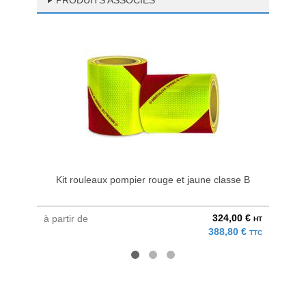
PRODUITS ASSOCIÉS
Kit rouleaux pompier rouge et jaune classe B
324,00 €
à partir de
au pri
HT
388,80 €
TTC