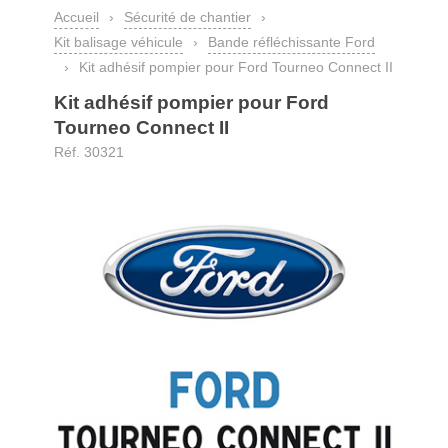
Accueil
›
Sécurité de chantier
›
Kit balisage véhicule
›
Bande réfléchissante Ford
›
Kit adhésif pompier pour Ford Tourneo Connect II
Kit adhésif pompier pour Ford
Tourneo Connect II
Réf. 30321