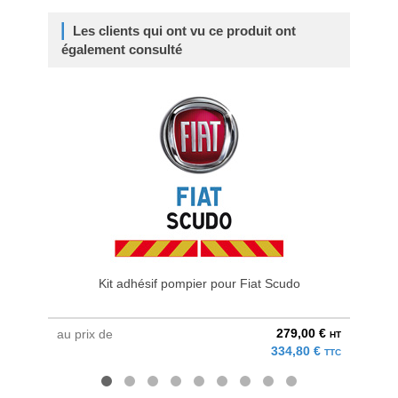
Les clients qui ont vu ce produit ont
également consulté
Kit adhésif pompier pour Fiat Scudo
K
279,00 €
au prix de
à parti
HT
334,80 €
TTC