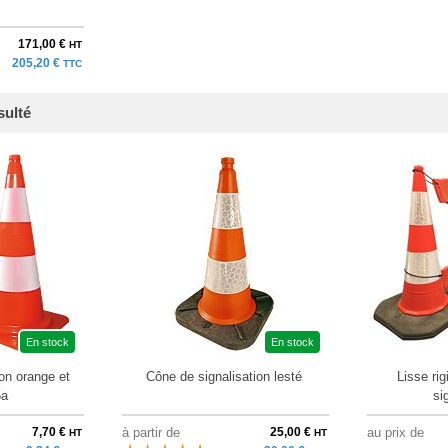
171,00 €
HT
205,20 €
TTC
sulté
En stock
En stock
on orange et
Cône de signalisation lesté
Lisse ri
5a
si
7,70 €
à partir de
25,00 €
au prix de
HT
HT