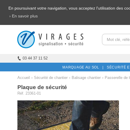
En poursuivant votre navigation, vous acceptez l'utilisation des c
› En savoir plus
03 44 37 11 52
MARQUAGE AU SOL |
SÉCURITÉ E
Accueil
›
Sécurité de chantier
›
Balisage chantier
›
Passerelle de 
Plaque de sécurité
Réf. 23361-01