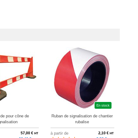
En stock
gide pour cône de
Ruban de signalisation de chantier
Ba
gnalisation
rubalise
57,00 €
à partir de
2,10 €
à parti
HT
HT