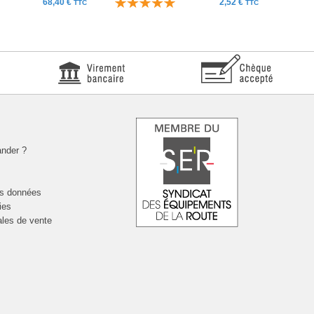
68,40 €
2,52 €
TTC
TTC
nder ?
es données
ies
ales de vente