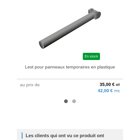
En stock
Lest pour panneaux temporaires en plastique
Cô
35,00 €
au prix de
à parti
HT
42,00 €
TTC
Les clients qui ont vu ce produit ont