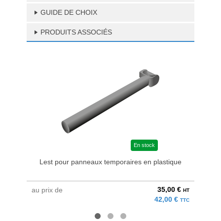
GUIDE DE CHOIX
PRODUITS ASSOCIÉS
En stock
Lest pour panneaux temporaires en plastique
Cô
35,00 €
au prix de
à parti
HT
42,00 €
TTC