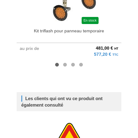
En stock
Kit triflash pour panneau temporaire
Su
481,00 €
au prix de
à parti
HT
577,20 €
TTC
Les clients qui ont vu ce produit ont
également consulté