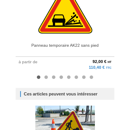
Panneau temporaire AK22 sans pied
92,00 €
à partir de
à parti
HT
110,40 €
TTC
Ces articles peuvent vous intéresser