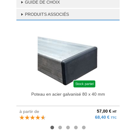
GUIDE DE CHOIX
PRODUITS ASSOCIÉS
Stock partiel
Poteau en acier galvanisé 80 x 40 mm
P
57,00 €
à partir de
à parti
HT
68,40 €
TTC