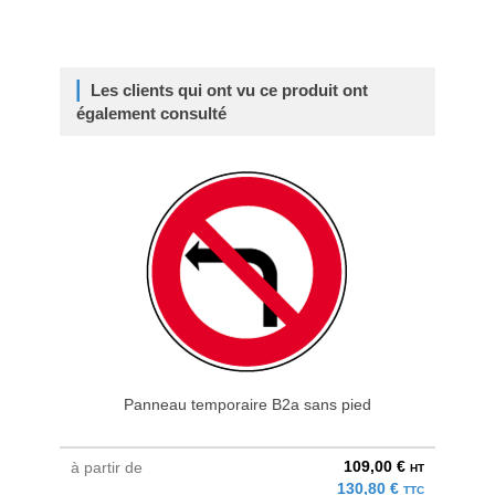
Les clients qui ont vu ce produit ont
également consulté
Panneau temporaire B2a sans pied
109,00 €
à partir de
à parti
HT
130,80 €
TTC