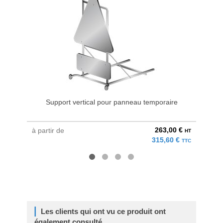
Support vertical pour panneau temporaire
263,00 €
à partir de
à parti
HT
315,60 €
TTC
Les clients qui ont vu ce produit ont
également consulté