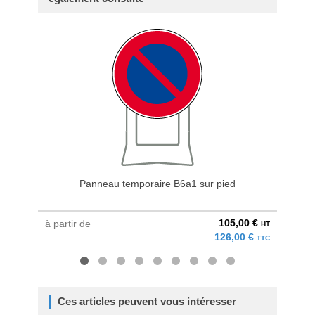
Panneau temporaire B6a1 sur pied
P
105,00 €
à partir de
à parti
HT
126,00 €
TTC
Ces articles peuvent vous intéresser