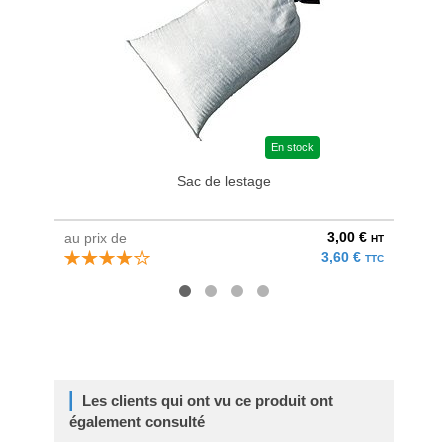
En stock
Sac de lestage
3,00 €
au prix de
au pri
HT
3,60 €
TTC
Les clients qui ont vu ce produit ont
également consulté