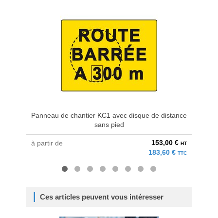
Panneau de chantier KC1 avec disque de distance
Panne
sans pied
153,00 €
à partir de
à parti
HT
183,60 €
TTC
Ces articles peuvent vous intéresser