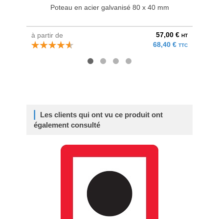
Poteau en acier galvanisé 80 x 40 mm
Br
57,00 €
à partir de
au pri
HT
68,40 €
TTC
Les clients qui ont vu ce produit ont
également consulté