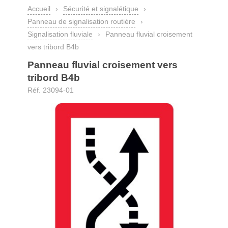
Accueil
›
Sécurité et signalétique
›
Panneau de signalisation routière
›
Signalisation fluviale
›
Panneau fluvial croisement
vers tribord B4b
Panneau fluvial croisement vers
tribord B4b
Réf. 23094-01