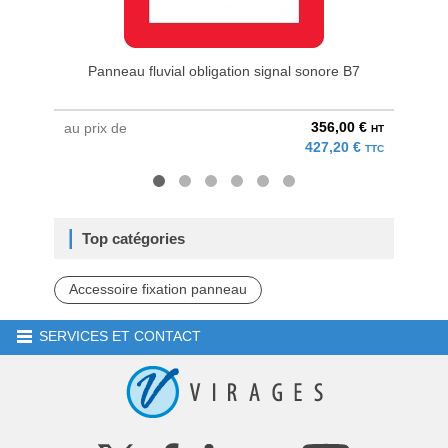
Panneau fluvial obligation signal sonore B7
Pannea
356,00 €
au prix de
au pri
HT
427,20 €
TTC
Top catégories
Accessoire fixation panneau
SERVICES ET CONTACT