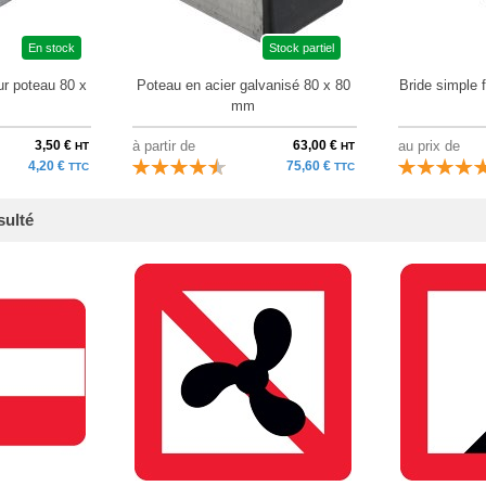
En stock
Stock partiel
ur poteau 80 x
Poteau en acier galvanisé 80 x 80
Bride simple 
mm
3,50 €
à partir de
63,00 €
au prix de
HT
HT
4,20 €
75,60 €
TTC
TTC
sulté