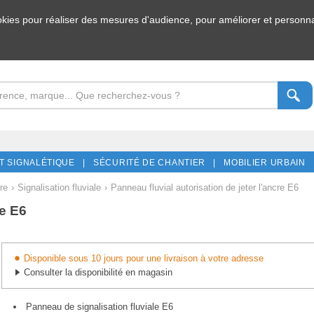
ookies pour réaliser des mesures d'audience, pour améliorer et personnal
T SIGNALÉTIQUE |
SÉCURITÉ DE CHANTIER |
MOBILIER URBAIN 
re
›
Signalisation fluviale
›
Panneau fluvial autorisation de jeter l'ancre E6
re E6
Disponible sous 10 jours pour une livraison à votre adresse
Consulter la disponibilité en magasin
Panneau de signalisation fluviale E6