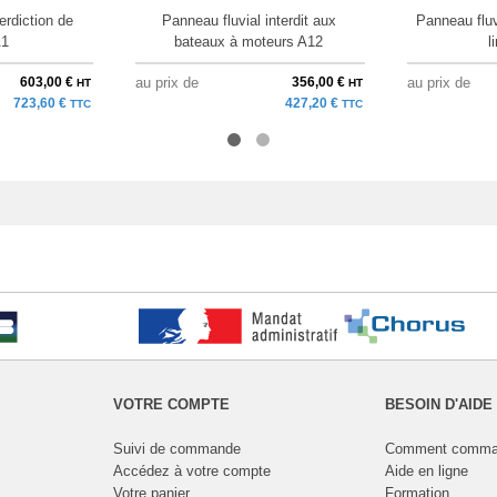
erdiction de
Panneau fluvial interdit aux
Panneau fluv
A1
bateaux à moteurs A12
l
603,00 €
au prix de
356,00 €
au prix de
HT
HT
723,60 €
427,20 €
TTC
TTC
VOTRE COMPTE
BESOIN D'AIDE
Suivi de commande
Comment comma
Accédez à votre compte
Aide en ligne
Votre panier
Formation