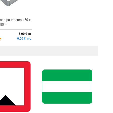
face pour poteau 80 x
80 mm
5,00 €
HT
6,00 €
TTC