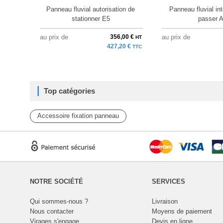
Panneau fluvial autorisation de
Panneau fluvial int
stationner E5
passer 
au prix de
356,00 €
au prix de
HT
427,20 €
TTC
Top catégories
Accessoire fixation panneau
NOTRE SOCIÉTÉ
SERVICES
Qui sommes-nous ?
Livraison
Nous contacter
Moyens de paiement
Virages s'engage
Devis en ligne