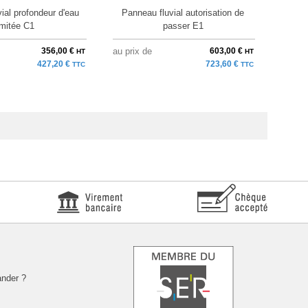
ial profondeur d'eau
Panneau fluvial autorisation de
Pann
imitée C1
passer E1
356,00 €
au prix de
603,00 €
au pri
HT
HT
427,20 €
723,60 €
TTC
TTC
nder ?