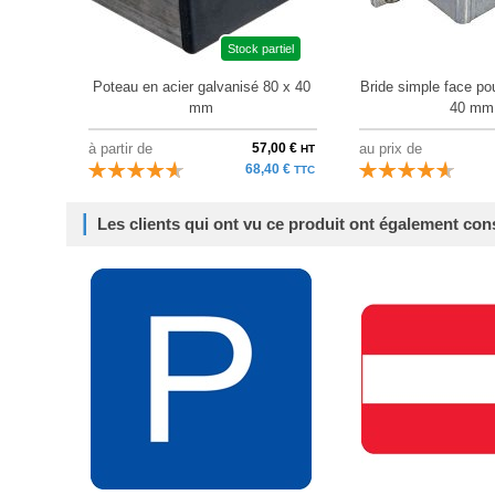
Stock partiel
Poteau en acier galvanisé 80 x 40
Bride simple face po
mm
40 mm
à partir de
57,00 €
au prix de
HT
68,40 €
TTC
Les clients qui ont vu ce produit ont également con