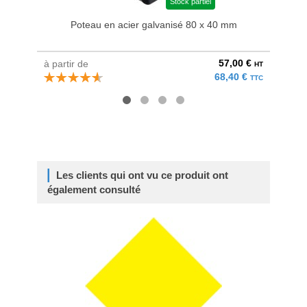
Stock partiel
Poteau en acier galvanisé 80 x 40 mm
Br
57,00 €
à partir de
au pri
HT
68,40 €
TTC
Les clients qui ont vu ce produit ont
également consulté