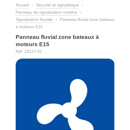
Accueil
›
Sécurité et signalétique
›
Panneau de signalisation routière
›
Signalisation fluviale
›
Panneau fluvial zone bateaux
à moteurs E15
Panneau fluvial zone bateaux à
moteurs E15
Réf. 23127-01