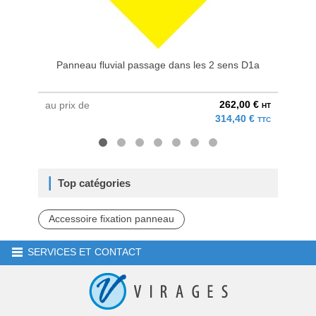
Panneau fluvial passage dans les 2 sens D1a
262,00 €
au prix de
au pri
HT
314,40 €
TTC
Top catégories
Accessoire fixation panneau
SERVICES ET CONTACT